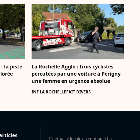
: la piste
La Rochelle Agglo : trois cyclistes
lorée
percutées par une voiture à Périgny,
une femme en urgence absolue
INF LA ROCHELLE
FAIT DIVERS
articles
L’actualité locale en continu à La