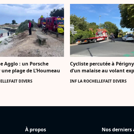
e Agglo : un Porsche
Cycliste percutée à Périgny 
 une plage de L’Houmeau
d’un malaise au volant exp
ELLE
FAIT DIVERS
INF LA ROCHELLE
FAIT DIVERS
À propos
Nos derniers 