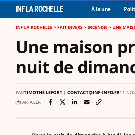
INF LA ROCHELLE
À la une
Poli
INF LA ROCHELLE
>
FAIT DIVERS
>
INCENDIE
>
UNE MAISO
Une maison pre
nuit de dimanc
PAR
TIMOTHÉ LEFORT | CONTACT@INF-INFO.FR
11 NOV
PARTAGER