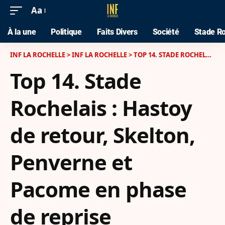
Aa
À la une
Politique
Faits Divers
Société
Stade Ro
INF LA ROCHELLE
>
INF LA ROCHELLE
>
TOP 14. STADE ROCHELAIS : HASTOY DE RETOUR, SKELTON, PENVERNE ET PACOME EN PHASE DE REPRISE
Top 14. Stade
Rochelais : Hastoy
de retour, Skelton,
Penverne et
Pacome en phase
de reprise