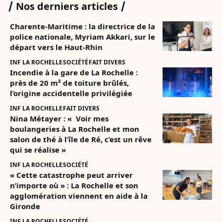
Nos derniers articles
Charente-Maritime : la directrice de la
police nationale, Myriam Akkari, sur le
départ vers le Haut-Rhin
INF LA ROCHELLE
SOCIÉTÉ
FAIT DIVERS
Incendie à la gare de La Rochelle :
près de 20 m² de toiture brûlés,
l’origine accidentelle privilégiée
INF LA ROCHELLE
FAIT DIVERS
Nina Métayer : « Voir mes
boulangeries à La Rochelle et mon
salon de thé à l’île de Ré, c’est un rêve
qui se réalise »
INF LA ROCHELLE
SOCIÉTÉ
« Cette catastrophe peut arriver
n’importe où » : La Rochelle et son
agglomération viennent en aide à la
Gironde
INF LA ROCHELLE
SOCIÉTÉ