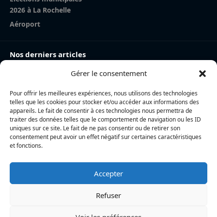
2026 à La Rochelle
Aéroport
Nos derniers articles
Gérer le consentement
Charente-Maritime : la directrice de la police nationale,
Myriam Akkari, sur le départ vers le Haut-Rhin
Pour offrir les meilleures expériences, nous utilisons des technologies
Incendie à la gare de La Rochelle : près de 20 m² de
telles que les cookies pour stocker et/ou accéder aux informations des
toiture brûlés, l’origine accidentelle privilégiée
appareils. Le fait de consentir à ces technologies nous permettra de
traiter des données telles que le comportement de navigation ou les ID
Nina Métayer : « Voir mes boulangeries à La Rochelle
uniques sur ce site. Le fait de ne pas consentir ou de retirer son
consentement peut avoir un effet négatif sur certaines caractéristiques
et mon salon de thé à l’île de Ré, c’est un rêve qui se
et fonctions.
réalise »
Accepter
L’actualité locale en continu à La Rochelle et en Charente-
Maritime : informations, faits divers, politique, culture et vie
Refuser
quotidienne
Voir les préférences