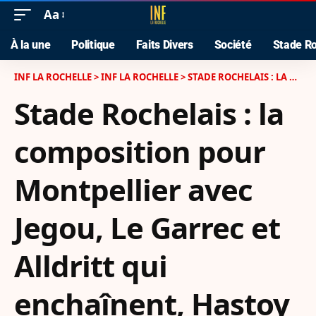
Aa
À la une
Politique
Faits Divers
Société
Stade Ro
INF LA ROCHELLE
>
INF LA ROCHELLE
>
STADE ROCHELAIS : LA COMPOSITION POUR MONTPELLIER AVEC JEGOU, LE GARREC ET ALLDRITT QUI ENCHAÎNENT, HASTOY ET VUNIVALU DE RETOUR
Stade Rochelais : la
composition pour
Montpellier avec
Jegou, Le Garrec et
Alldritt qui
enchaînent, Hastoy