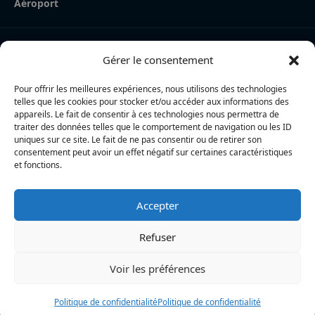
Aéroport
Nos derniers articles
Gérer le consentement
La Rochelle Agglo : trois cyclistes percutées par une
voiture à Périgny, une femme en urgence absolue
Pour offrir les meilleures expériences, nous utilisons des technologies
telles que les cookies pour stocker et/ou accéder aux informations des
Charente-Maritime : la directrice de la police nationale,
appareils. Le fait de consentir à ces technologies nous permettra de
traiter des données telles que le comportement de navigation ou les ID
Myriam Akkari, sur le départ vers le Haut-Rhin
uniques sur ce site. Le fait de ne pas consentir ou de retirer son
consentement peut avoir un effet négatif sur certaines caractéristiques
Incendie à la gare de La Rochelle : près de 20 m² de
et fonctions.
toiture brûlés, l’origine accidentelle privilégiée
Accepter
L’actualité locale en continu à La Rochelle et en Charente-
Maritime : informations, faits divers, politique, culture et vie
Refuser
quotidienne
Voir les préférences
Politique de confidentialité
Politique de confidentialité