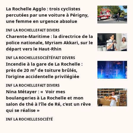
La Rochelle Agglo : trois cyclistes
percutées par une voiture à Périgny,
une femme en urgence absolue
INF LA ROCHELLE
FAIT DIVERS
Charente-Maritime : la directrice de la
police nationale, Myriam Akkari, sur le
départ vers le Haut-Rhin
INF LA ROCHELLE
SOCIÉTÉ
FAIT DIVERS
Incendie à la gare de La Rochelle :
près de 20 m² de toiture brûlés,
l’origine accidentelle privilégiée
INF LA ROCHELLE
FAIT DIVERS
Nina Métayer : « Voir mes
boulangeries à La Rochelle et mon
salon de thé à l’île de Ré, c’est un rêve
qui se réalise »
INF LA ROCHELLE
SOCIÉTÉ