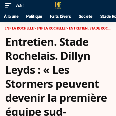
Aa
À la une
Politique
Faits Divers
Société
Stade Ro
INF LA ROCHELLE
>
INF LA ROCHELLE
>
ENTRETIEN. STADE ROCHELAIS. DILLYN LEYDS : « LES STORMERS PEUVENT DEVENIR LA PREMIÈRE ÉQUIPE SUD-AFRICAINE A GAGNER LA CHAMPIONS CUP »
Entretien. Stade
Rochelais. Dillyn
Leyds : « Les
Stormers peuvent
devenir la première
équipe sud-