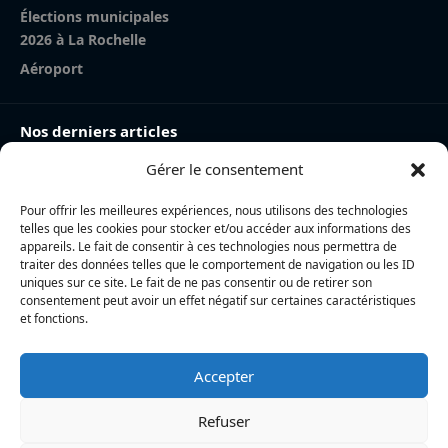
Élections municipales
2026 à La Rochelle
Aéroport
Nos derniers articles
Gérer le consentement
Charente-Maritime : la directrice de la police nationale,
Myriam Akkari, sur le départ vers le Haut-Rhin
Pour offrir les meilleures expériences, nous utilisons des technologies
Incendie à la gare de La Rochelle : près de 20 m² de
telles que les cookies pour stocker et/ou accéder aux informations des
toiture brûlés, l’origine accidentelle privilégiée
appareils. Le fait de consentir à ces technologies nous permettra de
traiter des données telles que le comportement de navigation ou les ID
Nina Métayer : « Voir mes boulangeries à La Rochelle
uniques sur ce site. Le fait de ne pas consentir ou de retirer son
consentement peut avoir un effet négatif sur certaines caractéristiques
et mon salon de thé à l’île de Ré, c’est un rêve qui se
et fonctions.
réalise »
Accepter
L’actualité locale en continu à La Rochelle et en Charente-
Maritime : informations, faits divers, politique, culture et vie
Refuser
quotidienne