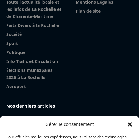
Toute l’actualité locale et
Mentions Légales
les infos de La Rochelle et
Plan de site
de Charente-Maritime
Faits Divers à la Rochelle
Société
Sport
Politique
Info Trafic et Circulation
Élections municipales
2026 à La Rochelle
Aéroport
Nos derniers articles
Incendie à la gare de La Rochelle : près de 20 m² de
Gérer le consentement
toiture brûlés, l’origine accidentelle privilégiée
Nina Métayer : « Voir mes boulangeries à La Rochelle
Pour offrir les meilleures expériences, nous utilisons des technologies