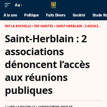
Aa
À la une
Politique
Faits Divers
Société
Stade Ro
INF LA ROCHELLE
>
INF NANTES
>
SAINT-HERBLAIN : 2 ASSOCIATIONS DÉNONCENT L’ACCÈS AUX RÉUNIONS PUBLIQUES
Saint-Herblain : 2
associations
dénoncent l’accès
aux réunions
publiques
PAR
INF LA ROCHELLE | CONTACT@INF-INFO.FR