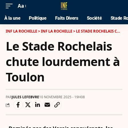
Aa
À la une
Politique
Faits Divers
Société
Stade Ro
INF LA ROCHELLE
>
INF LA ROCHELLE
>
LE STADE ROCHELAIS CHUTE LOURDEMENT À TOULON
Le Stade Rochelais
chute lourdement à
Toulon
PAR
JULES LEFEBVRE
10 NOVEMBRE 2025 - 19H08