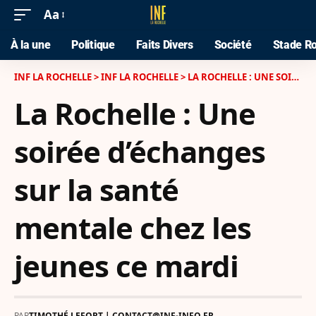
Aa
À la une
Politique
Faits Divers
Société
Stade Ro
INF LA ROCHELLE
>
INF LA ROCHELLE
>
LA ROCHELLE : UNE SOIRÉE D’ÉCHANGES SUR LA SANTÉ MENTALE CHEZ LES JEUNES CE MARDI
La Rochelle : Une
soirée d’échanges
sur la santé
mentale chez les
jeunes ce mardi
PAR
TIMOTHÉ LEFORT | CONTACT@INF-INFO.FR