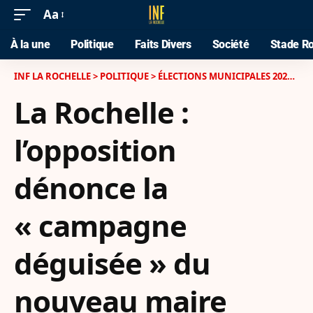
Aa
À la une
Politique
Faits Divers
Société
Stade Ro
INF LA ROCHELLE
>
POLITIQUE
>
ÉLECTIONS MUNICIPALES 2026 À LA ROCHELLE
La Rochelle :
l’opposition
dénonce la
« campagne
déguisée » du
nouveau maire