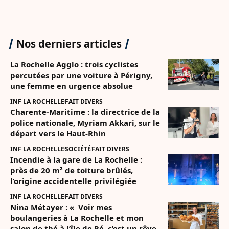
Nos derniers articles
La Rochelle Agglo : trois cyclistes
percutées par une voiture à Périgny,
une femme en urgence absolue
INF LA ROCHELLE
FAIT DIVERS
Charente-Maritime : la directrice de la
police nationale, Myriam Akkari, sur le
départ vers le Haut-Rhin
INF LA ROCHELLE
SOCIÉTÉ
FAIT DIVERS
Incendie à la gare de La Rochelle :
près de 20 m² de toiture brûlés,
l’origine accidentelle privilégiée
INF LA ROCHELLE
FAIT DIVERS
Nina Métayer : « Voir mes
boulangeries à La Rochelle et mon
salon de thé à l’île de Ré, c’est un rêve