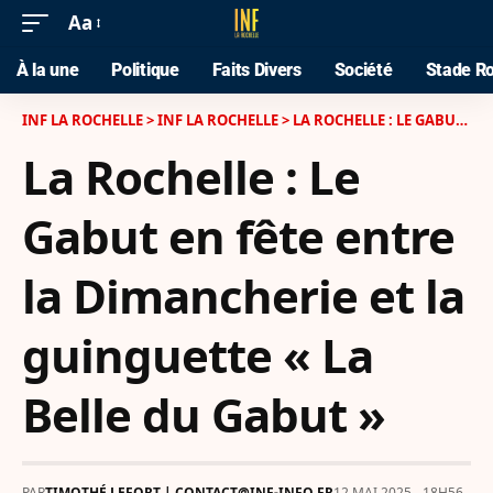
Aa
À la une
Politique
Faits Divers
Société
Stade Ro
INF LA ROCHELLE
>
INF LA ROCHELLE
>
LA ROCHELLE : LE GABUT EN FÊTE ENTRE LA DIMANCHERIE ET LA GUINGUETTE « LA BELLE DU GABUT »
La Rochelle : Le
Gabut en fête entre
la Dimancherie et la
guinguette « La
Belle du Gabut »
PAR
TIMOTHÉ LEFORT | CONTACT@INF-INFO.FR
12 MAI 2025 - 18H56