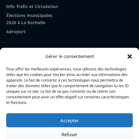
Info Trafic et Circulation
Élections municipales
2026 à La Rochelle
Aéroport
Nos derniers articles
Gérer le consentement
La Rochelle Agglo : trois cyclistes percutées par une
voiture à Périgny, une femme en urgence absolue
Pour offrir les meilleures expériences, nous utilisons des technologies
telles que les cookies pour stocker et/ou accéder aux informations des
Charente-Maritime : la directrice de la police nationale,
appareils. Le fait de consentir à ces technologies nous permettra de
traiter des données telles que le comportement de navigation ou les ID
Myriam Akkari, sur le départ vers le Haut-Rhin
uniques sur ce site. Le fait de ne pas consentir ou de retirer son
consentement peut avoir un effet négatif sur certaines caractéristiques
Incendie à la gare de La Rochelle : près de 20 m² de
et fonctions.
toiture brûlés, l’origine accidentelle privilégiée
Accepter
L’actualité locale en continu à La Rochelle et en Charente-
Maritime : informations, faits divers, politique, culture et vie
Refuser
quotidienne