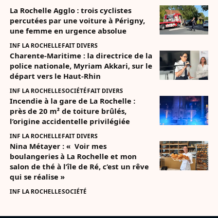
La Rochelle Agglo : trois cyclistes
percutées par une voiture à Périgny,
une femme en urgence absolue
INF LA ROCHELLE
FAIT DIVERS
Charente-Maritime : la directrice de la
police nationale, Myriam Akkari, sur le
départ vers le Haut-Rhin
INF LA ROCHELLE
SOCIÉTÉ
FAIT DIVERS
Incendie à la gare de La Rochelle :
près de 20 m² de toiture brûlés,
l’origine accidentelle privilégiée
INF LA ROCHELLE
FAIT DIVERS
Nina Métayer : « Voir mes
boulangeries à La Rochelle et mon
salon de thé à l’île de Ré, c’est un rêve
qui se réalise »
INF LA ROCHELLE
SOCIÉTÉ