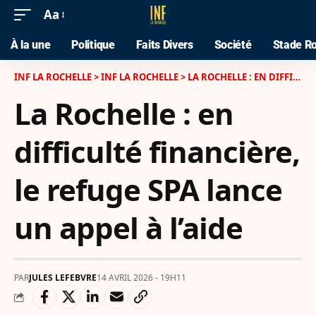
Aa
À la une
Politique
Faits Divers
Société
Stade Ro
INF LA ROCHELLE
>
INF LA ROCHELLE
>
LA ROCHELLE : EN DIFFICULTÉ FINANCIÈRE, LE REFUGE SPA LANCE UN APPEL À L’AIDE
La Rochelle : en
difficulté financière,
le refuge SPA lance
un appel à l’aide
PAR
JULES LEFEBVRE
14 AVRIL 2026 - 19H11