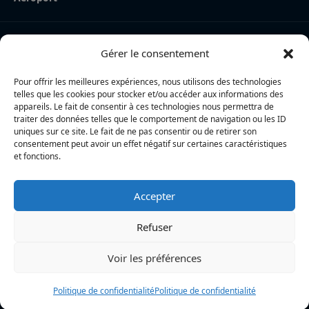
Nos derniers articles
Gérer le consentement
La Rochelle Agglo : trois cyclistes percutées par une
voiture à Périgny, une femme en urgence absolue
Pour offrir les meilleures expériences, nous utilisons des technologies
telles que les cookies pour stocker et/ou accéder aux informations des
Charente-Maritime : la directrice de la police nationale,
appareils. Le fait de consentir à ces technologies nous permettra de
traiter des données telles que le comportement de navigation ou les ID
Myriam Akkari, sur le départ vers le Haut-Rhin
uniques sur ce site. Le fait de ne pas consentir ou de retirer son
consentement peut avoir un effet négatif sur certaines caractéristiques
Incendie à la gare de La Rochelle : près de 20 m² de
et fonctions.
toiture brûlés, l’origine accidentelle privilégiée
Accepter
L’actualité locale en continu à La Rochelle et en Charente-
Maritime : informations, faits divers, politique, culture et vie
Refuser
quotidienne
Voir les préférences
Politique de confidentialité
Politique de confidentialité