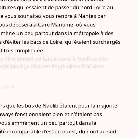
oitures qui essaient de passer du nord Loire au
 que vous souhaitez vous rendre à Nantes par
vous déposera à Gare Maritime, où vous
emmène un peu partout dans la métropole à des
e d’éviter les bacs de Loire, qui étaient surchargés
nt très compliquée.
er directement sur la Loire avec le Navibus, très
tez le blocage.
#Nantes
#AgriculteursEnColere
, 2024
s que les bus de Naolib étaient pour la majorité
mways fonctionnaient bien et n’étaient pas
ui vous emmènent un peu partout dans la
ité incomparable d’est en ouest, du nord au sud.