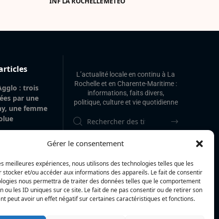
INF LA ROCHELLE
MÉTÉO
articles
L’actualité locale en continu à La
Rochelle et en Charente-Maritime :
gglo : trois
informations, faits divers,
tées par une
politique, culture et vie quotidienne
gny, une femme
olue
itime : la
Gérer le consentement
 police
am Akkari, sur
les meilleures expériences, nous utilisons des technologies telles que les
le Haut-Rhin
 stocker et/ou accéder aux informations des appareils. Le fait de consentir
ologies nous permettra de traiter des données telles que le comportement
 gare de La
n ou les ID uniques sur ce site. Le fait de ne pas consentir ou de retirer son
 de 20 m² de
 peut avoir un effet négatif sur certaines caractéristiques et fonctions.
’origine
vilégiée