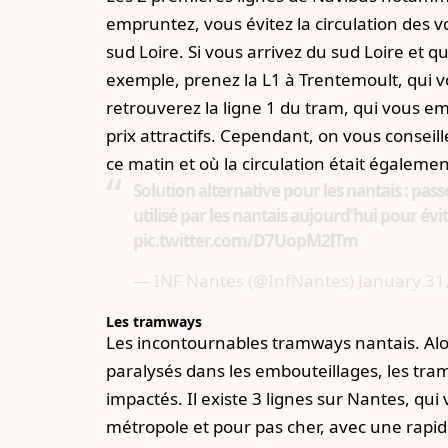
empruntez, vous évitez la circulation des v
sud Loire. Si vous arrivez du sud Loire et
exemple, prenez la L1 à Trentemoult, qui 
retrouverez la ligne 1 du tram, qui vous 
prix attractifs. Cependant, on vous conseill
ce matin et où la circulation était égaleme
Solution alternative pour les nantais : pass
utilisé par les nantais aujourd’hui pour évi
pic.twitter.com/D7UopM2lTm
— INF Nantes (@InfNantes)
January 31
Les tramways
Les incontournables tramways nantais. Alor
paralysés dans les embouteillages, les tra
impactés. Il existe 3 lignes sur Nantes, q
métropole et pour pas cher, avec une rapid