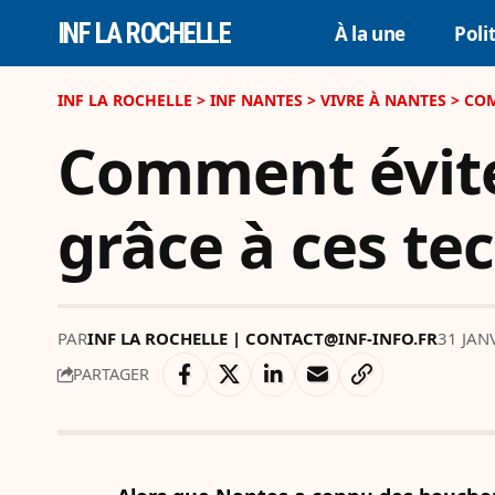
INF LA ROCHELLE
À la une
Poli
INF LA ROCHELLE
>
INF NANTES
>
VIVRE À NANTES
>
COM
Comment évite
grâce à ces te
PAR
INF LA ROCHELLE | CONTACT@INF-INFO.FR
31 JAN
PARTAGER