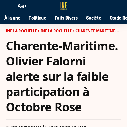
Aa
À la une
Politique
Faits Divers
Société
Stade Ro
INF LA ROCHELLE
>
INF LA ROCHELLE
>
CHARENTE-MARITIME. OLIVIER FALORNI ALERTE SUR LA FAIBLE PARTICIPATION À OCTOBRE ROSE
Charente-Maritime.
Olivier Falorni
alerte sur la faible
participation à
Octobre Rose
PAR
INF LA ROCHELLE | CONTACT@INF-INFO.FR