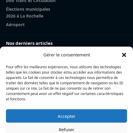
Info Trafic et Circulation
Élections municipales
2026 à La Rochelle
Aéroport
Nos derniers articles
Gérer le consentement
Charente-Maritime : la directrice de la police nationale,
Myriam Akkari, sur le départ vers le Haut-Rhin
Pour offrir les meilleures expériences, nous utilisons des technologies
Incendie à la gare de La Rochelle : près de 20 m² de
telles que les cookies pour stocker et/ou accéder aux informations des
toiture brûlés, l’origine accidentelle privilégiée
appareils. Le fait de consentir à ces technologies nous permettra de
traiter des données telles que le comportement de navigation ou les ID
Nina Métayer : « Voir mes boulangeries à La Rochelle
uniques sur ce site. Le fait de ne pas consentir ou de retirer son
consentement peut avoir un effet négatif sur certaines caractéristiques
et mon salon de thé à l’île de Ré, c’est un rêve qui se
et fonctions.
réalise »
Accepter
L’actualité locale en continu à La Rochelle et en Charente-
Maritime : informations, faits divers, politique, culture et vie
Refuser
quotidienne