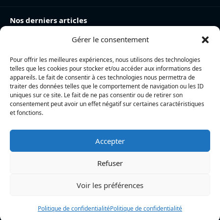
Nos derniers articles
Gérer le consentement
Charente-Maritime : la directrice de la police nationale,
Myriam Akkari, sur le départ vers le Haut-Rhin
Pour offrir les meilleures expériences, nous utilisons des technologies
Incendie à la gare de La Rochelle : près de 20 m² de
telles que les cookies pour stocker et/ou accéder aux informations des
toiture brûlés, l’origine accidentelle privilégiée
appareils. Le fait de consentir à ces technologies nous permettra de
traiter des données telles que le comportement de navigation ou les ID
Nina Métayer : « Voir mes boulangeries à La Rochelle
uniques sur ce site. Le fait de ne pas consentir ou de retirer son
consentement peut avoir un effet négatif sur certaines caractéristiques
et mon salon de thé à l’île de Ré, c’est un rêve qui se
et fonctions.
réalise »
Accepter
L’actualité locale en continu à La Rochelle et en Charente-
Maritime : informations, faits divers, politique, culture et vie
Refuser
quotidienne
Voir les préférences
Politique de confidentialité
Politique de confidentialité