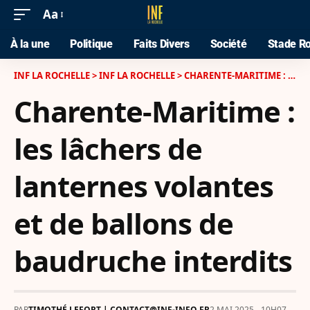
Aa
À la une
Politique
Faits Divers
Société
Stade Ro
INF LA ROCHELLE
>
INF LA ROCHELLE
>
CHARENTE-MARITIME : LES LÂCHERS DE LANTERNES VOLANTES ET DE BALLONS DE BAUDRUCHE INTERDITS
Charente-Maritime :
les lâchers de
lanternes volantes
et de ballons de
baudruche interdits
PAR
TIMOTHÉ LEFORT | CONTACT@INF-INFO.FR
2 MAI 2025 - 10H07