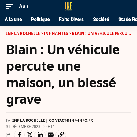
Aa
À la une
Politique
Faits Divers
Société
Stade Ro
INF LA ROCHELLE
>
INF NANTES
>
BLAIN : UN VÉHICULE PERCUTE UNE MAISON, UN BLESSÉ GRAVE
Blain : Un véhicule
percute une
maison, un blessé
grave
PAR
INF LA ROCHELLE | CONTACT@INF-INFO.FR
31 DÉCEMBRE 2023 - 22H11