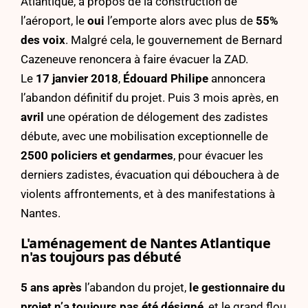
Atlantique, à propos de la construction de
l’aéroport, le
oui
l’emporte alors avec plus de
55%
des voix
. Malgré cela, le gouvernement de Bernard
Cazeneuve renoncera à faire évacuer la ZAD.
Le
17 janvier 2018
,
Édouard Philipe
annoncera
l’abandon définitif du projet. Puis 3 mois après, en
avril
une opération de délogement des zadistes
débute, avec une mobilisation exceptionnelle de
2500 policiers et gendarmes
, pour évacuer les
derniers zadistes, évacuation qui débouchera à de
violents affrontements, et à des manifestations à
Nantes.
L'aménagement de Nantes Atlantique
n'as toujours pas débuté
5 ans après
l’abandon du projet,
le gestionnaire du
projet n’a toujours pas été désigné
, et le grand flou