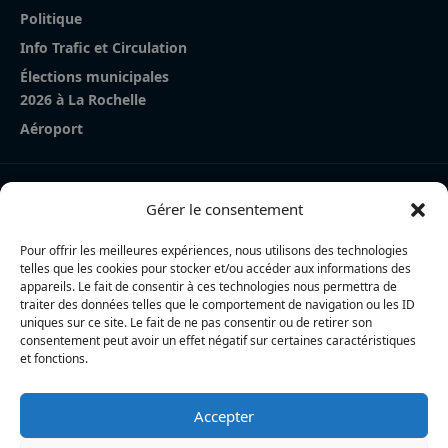
Politique
Info Trafic et Circulation
Élections municipales
2026 à La Rochelle
Aéroport
Nos derniers articles
Gérer le consentement
Cycliste percutée à Périgny : la piste d’un malaise au
volant explorée
Pour offrir les meilleures expériences, nous utilisons des technologies
telles que les cookies pour stocker et/ou accéder aux informations des
La Rochelle Agglo : trois cyclistes percutées par une
appareils. Le fait de consentir à ces technologies nous permettra de
traiter des données telles que le comportement de navigation ou les ID
voiture à Périgny, une femme en urgence absolue
uniques sur ce site. Le fait de ne pas consentir ou de retirer son
consentement peut avoir un effet négatif sur certaines caractéristiques
Charente-Maritime : la directrice de la police nationale,
et fonctions.
Myriam Akkari, sur le départ vers le Haut-Rhin
Accepter
L’actualité locale en continu à La Rochelle et en Charente-