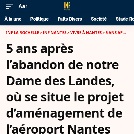
Aa
À la une
Politique
Faits Divers
Société
Stade Ro
INF LA ROCHELLE
>
INF NANTES
>
VIVRE À NANTES
>
5 ANS APRÈS L’ABANDON DE NOTRE DAME DES LANDES, OÙ SE SITUE LE PROJET D’AMÉNAGEMENT DE L’AÉROPORT NANTES ATLANTIQUE
5 ans après
l’abandon de notre
Dame des Landes,
où se situe le projet
d’aménagement de
l’aéroport Nantes