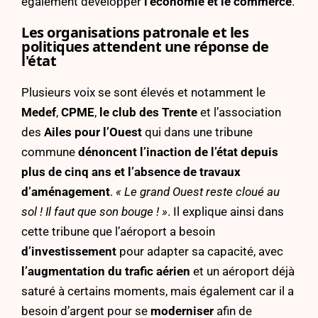
également développer
l’économie et le commerce
.
Les organisations patronale et les
politiques attendent une réponse de
l'état
Plusieurs voix se sont élevés et notamment le
Medef
,
CPME
,
le club des Trente
et l’association
des
A
iles pour l’Ouest
qui dans une tribune
commune
dénoncent l’inaction de l’état depuis
plus de cinq ans et l’absence de travaux
d’aménagement
.
« Le grand Ouest reste cloué au
sol ! Il faut que son bouge ! »
. Il explique ainsi dans
cette tribune que l’aéroport a besoin
d’investissement
pour adapter sa capacité, avec
l’augmentation du trafic aérien
et un aéroport déjà
saturé à certains moments, mais également car il a
besoin d’argent pour se
moderniser
afin de