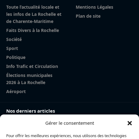
Toute l’actualité locale et
Mentions Légales
les infos de La Rochelle et
Plan de site
de Charente-Maritime
Faits Divers à la Rochelle
Société
Sport
Politique
Info Trafic et Circulation
Élections municipales
2026 à La Rochelle
Aéroport
Nos derniers articles
Gérer le consentement
Charente-Maritime : la directrice de la police nationale,
Myriam Akkari, sur le départ vers le Haut-Rhin
Pour offrir les meilleures expériences, nous utilisons des technologies