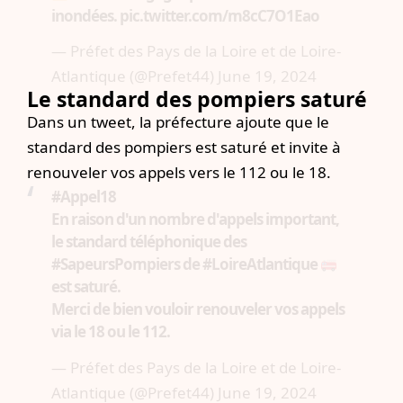
inondées.
pic.twitter.com/m8cC7O1Eao
— Préfet des Pays de la Loire et de Loire-
Atlantique (@Prefet44)
June 19, 2024
Le standard des pompiers saturé
Dans un tweet, la préfecture ajoute que le
standard des pompiers est saturé et invite à
renouveler vos appels vers le 112 ou le 18.
#Appel18
En raison d'un nombre d'appels important,
le standard téléphonique des
#SapeursPompiers
de
#LoireAtlantique
est saturé.
Merci de bien vouloir renouveler vos appels
via le 18 ou le 112.
— Préfet des Pays de la Loire et de Loire-
Atlantique (@Prefet44)
June 19, 2024