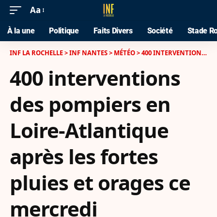
Aa
À la une
Politique
Faits Divers
Société
Stade Ro
INF LA ROCHELLE
>
INF NANTES
>
MÉTÉO
>
400 INTERVENTIONS DES POMPIERS EN LOIRE-ATLANTIQUE APRÈS LES FORTES PLUIES ET ORAGES CE MERCREDI
400 interventions
des pompiers en
Loire-Atlantique
après les fortes
pluies et orages ce
mercredi