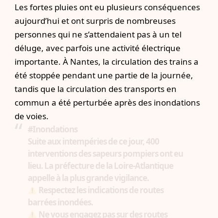
Les fortes pluies ont eu plusieurs conséquences
aujourd’hui et ont surpris de nombreuses
personnes qui ne s’attendaient pas à un tel
déluge, avec parfois une activité électrique
importante. À Nantes,
la circulation des trains a
été stoppée pendant une partie de la journée
,
tandis que
la circulation des transports en
commun a été perturbée après des inondations
de voies
.
#Inondations
Suite aux intempéries de ce jour, 400
interventions des sapeurs pompiers ont eu
lieu. La préfecture de la Loire-Atlantique
appelle à la plus grande vigilance.
Respectez les indications de routes
barrées inondées.
Ne vous engagez pas sur des routes