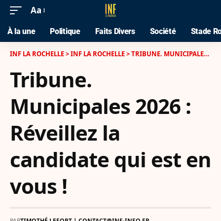
Aa
À la une
Politique
Faits Divers
Société
Stade Ro
INF LA ROCHELLE
>
INF LA ROCHELLE
>
TRIBUNE. MUNICIPALES 2026 : RÉVEILLEZ LA CANDIDATE QUI EST EN VOUS !
Tribune.
Municipales 2026 :
Réveillez la
candidate qui est en
vous !
PAR
TIMOTHÉ LEFORT | CONTACT@INF-INFO.FR