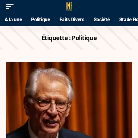
À la une
Politique
Faits Divers
Société
Stade Ro
Étiquette :
Politique