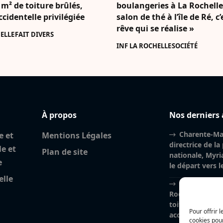
 m² de toiture brûlés,
boulangeries à La Rochell
accidentelle privilégiée
salon de thé à l’île de Ré, c
rêve qui se réalise »
ELLE
FAIT DIVERS
INF LA ROCHELLE
SOCIÉTÉ
À propos
Nos derniers 
Charente-Mar
e et
Mentions Légales
directrice de la
le et
Plan de site
nationale, Myri
e
le départ vers 
elle
Incendie à la
Rochelle : près
toiture brûlés, l
Pour offrir 
accidentelle pri
cookies pour