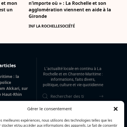
e et mon
n’importe où » : La Rochelle et son
’est un
agglomération viennent en aide à la
Gironde
INF LA ROCHELLE
SOCIÉTÉ
articles
L’actualité locale en continu à La
Rochelle et en Charente-Maritime :
itime : la
informations, faits divers,
 police
politique, culture et vie quotidienne
am Akkari, sur
le Haut-Rhin
 gare de La
Gérer le consentement
 de 20 m² de
’origine
les meilleures expériences, nous utilisons des technologies telles que les
vilégiée
 stocker et/ou accéder aux informations des appareils. Le fait de consentir