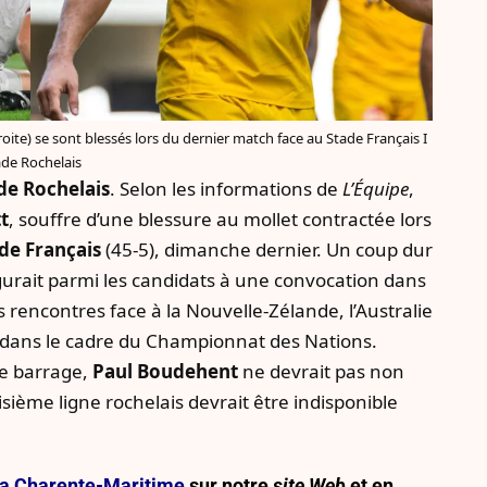
oite) se sont blessés lors du dernier match face au Stade Français I
ade Rochelais
de Rochelais
. Selon les informations de
L’Équipe
,
t
, souffre d’une blessure au mollet contractée lors
de Français
(45-5), dimanche dernier. Un coup dur
figurait parmi les candidats à une convocation dans
es rencontres face à la Nouvelle-Zélande, l’Australie
ns, dans le cadre du Championnat des Nations.
me barrage,
Paul Boudehent
ne devrait pas non
oisième ligne rochelais devrait être indisponible
e la Charente-Maritime
sur notre
site Web
et en