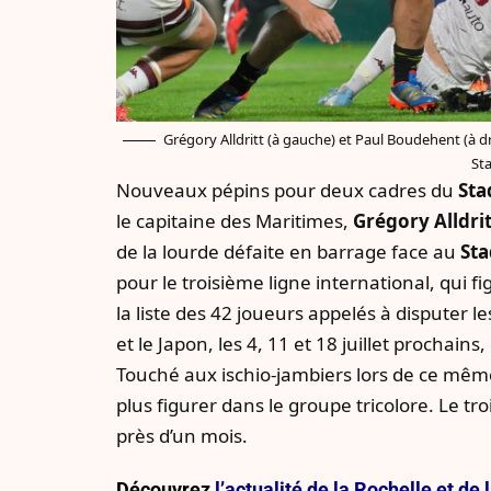
Grégory Alldritt (à gauche) et Paul Boudehent (à dr
St
Nouveaux pépins pour deux cadres du
Sta
le capitaine des Maritimes,
Grégory Alldrit
de la lourde défaite en barrage face au
Sta
pour le troisième ligne international, qui 
la liste des 42 joueurs appelés à disputer l
et le Japon, les 4, 11 et 18 juillet prochai
Touché aux ischio-jambiers lors de ce mê
plus figurer dans le groupe tricolore. Le tr
près d’un mois.
Découvrez
l’actualité de la Rochelle et d