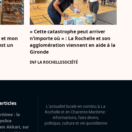
« Cette catastrophe peut arriver
e et mon
n’importe où » : La Rochelle et son
’est un
agglomération viennent en aide à la
Gironde
INF LA ROCHELLE
SOCIÉTÉ
articles
L’actualité locale en continu à La
Rochelle et en Charente-Maritime :
itime : la
informations, faits divers,
 police
politique, culture et vie quotidienne
am Akkari, sur