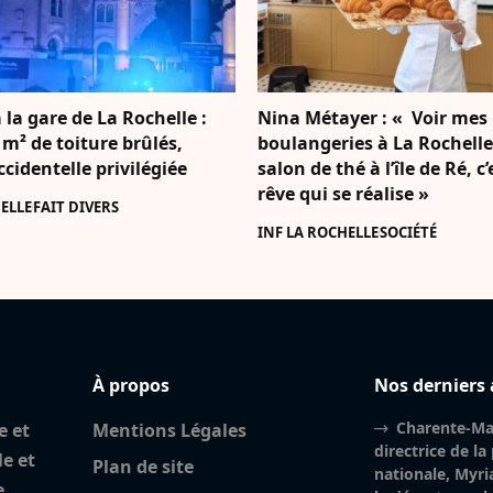
 la gare de La Rochelle :
Nina Métayer : « Voir mes
 m² de toiture brûlés,
boulangeries à La Rochell
accidentelle privilégiée
salon de thé à l’île de Ré, c
rêve qui se réalise »
ELLE
FAIT DIVERS
INF LA ROCHELLE
SOCIÉTÉ
À propos
Nos derniers 
Charente-Mar
e et
Mentions Légales
directrice de la
le et
Plan de site
nationale, Myri
e