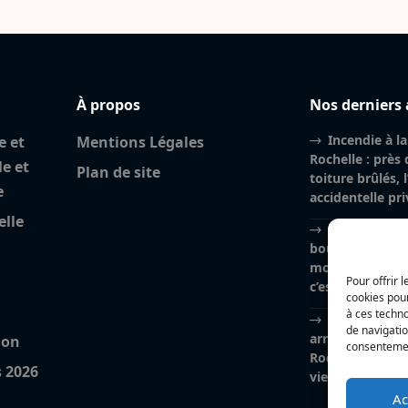
À propos
Nos derniers 
Incendie à la
e et
Mentions Légales
Rochelle : près
le et
Plan de site
toiture brûlés, l
e
accidentelle pri
elle
Nina Métayer
boulangeries à 
mon salon de thé
Pour offrir 
c’est un rêve qu
cookies pour
à ces techn
« Cette cata
de navigatio
arriver n’import
ion
consentement
Rochelle et so
s 2026
viennent en aid
Ac