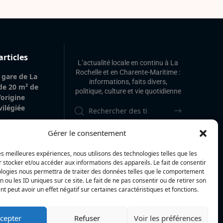
articles
L’actualité locale en continu à La
Rochelle et en Charente-Maritime :
 gare de La
informations, faits divers,
 de 20 m² de
politique, culture et vie quotidienne
’origine
vilégiée
 : « Voir mes
Gérer le consentement
La Rochelle et
 à l’île de Ré,
les meilleures expériences, nous utilisons des technologies telles que les
i se réalise »
 stocker et/ou accéder aux informations des appareils. Le fait de consentir
ologies nous permettra de traiter des données telles que le comportement
strophe peut
n ou les ID uniques sur ce site. Le fait de ne pas consentir ou de retirer son
e où » : La
 peut avoir un effet négatif sur certaines caractéristiques et fonctions.
n agglomération
e à la Gironde
cepter
Refuser
Voir les préférences