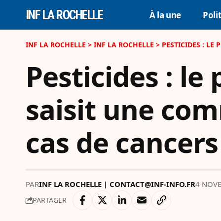
INF LA ROCHELLE
À la une
Poli
INF LA ROCHELLE
>
INF LA ROCHELLE
>
PESTICIDES : L
Pesticides : l
saisit une com
cas de cancers
PAR
INF LA ROCHELLE | CONTACT@INF-INFO.FR
4 NOVE
PARTAGER