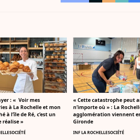
yer : « Voir mes
« Cette catastrophe peut a
ies à La Rochelle et mon
n’importe où » : La Rochell
é à l’île de Ré, c’est un
agglomération viennent en
e réalise »
Gironde
ELLE
SOCIÉTÉ
INF LA ROCHELLE
SOCIÉTÉ