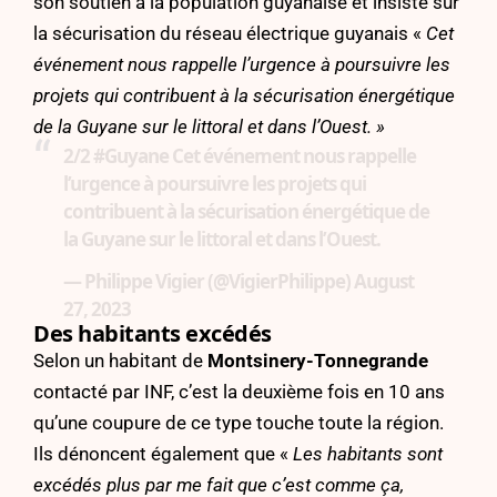
son soutien à la population guyanaise et insiste sur
la sécurisation du réseau électrique guyanais «
Cet
événement nous rappelle l’urgence à poursuivre les
projets qui contribuent à la sécurisation énergétique
de la Guyane sur le littoral et dans l’Ouest. »
2/2
#Guyane
Cet événement nous rappelle
l’urgence à poursuivre les projets qui
contribuent à la sécurisation énergétique de
la Guyane sur le littoral et dans l’Ouest.
— Philippe Vigier (@VigierPhilippe)
August
27, 2023
Des habitants excédés
Selon un habitant de
Montsinery-Tonnegrande
contacté par INF, c’est la deuxième fois en 10 ans
qu’une coupure de ce type touche toute la région.
Ils dénoncent également que «
Les habitants sont
excédés plus par me fait que c’est comme ça,