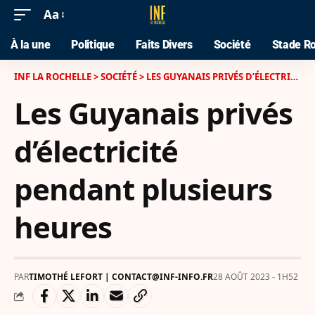
Aa
À la une
Politique
Faits Divers
Société
Stade Ro
INF LA ROCHELLE
>
SOCIÉTÉ
>
LES GUYANAIS PRIVÉS D’ÉLECTRICITÉ PENDANT PLUSIEURS HEURES
Les Guyanais privés
d’électricité
pendant plusieurs
heures
PAR
TIMOTHÉ LEFORT | CONTACT@INF-INFO.FR
28 AOÛT 2023 - 1H52