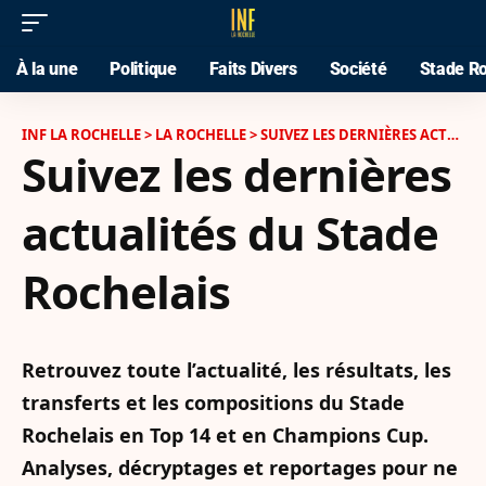
À la une
Politique
Faits Divers
Société
Stade Ro
INF LA ROCHELLE
>
LA ROCHELLE
>
SUIVEZ LES DERNIÈRES ACTUALITÉS DU STADE ROCHELAIS
Suivez les dernières
actualités du Stade
Rochelais
Retrouvez toute l’actualité, les résultats, les
transferts et les compositions du Stade
Rochelais en Top 14 et en Champions Cup.
Analyses, décryptages et reportages pour ne