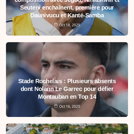
Seuteni enchaînent, première pour
Daunivucu et Kanté-Samba
Oct 18, 2025
Stade Rochelais : Plusieurs absents
dont Nolann Le Garrec pour défier
Montauban en Top 14
Oct 16, 2025