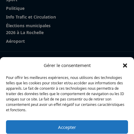
Politique
Info Trafic et Circulation
Élections municipales
2026 à La Rochelle
Aéroport
Nos derniers articles
Gérer le consentement
La Rochelle Agglo : trois cyclistes percutées par une
voiture à Périgny, une femme en urgence absolue
Pour offrir les meilleures expériences, nous utilisons des technologies
telles que les cookies pour stocker et/ou accéder aux informations des
Charente-Maritime : la directrice de la police nationale,
appareils. Le fait de consentir à ces technologies nous permettra de
traiter des données telles que le comportement de navigation ou les ID
Myriam Akkari, sur le départ vers le Haut-Rhin
uniques sur ce site. Le fait de ne pas consentir ou de retirer son
consentement peut avoir un effet négatif sur certaines caractéristiques
Incendie à la gare de La Rochelle : près de 20 m² de
et fonctions.
toiture brûlés, l’origine accidentelle privilégiée
Accepter
L’actualité locale en continu à La Rochelle et en Charente-