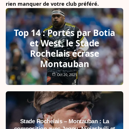
rien manquer de votre club préféré.
Top 14 : Portés par Botia
et West, le Stade
Rochelais écrase
Montauban
Oct 20, 2025
Stade Rochelais – Montauban : La
composition avec Jegou, Niniashvili et