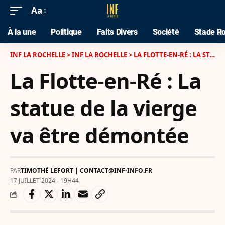
Aa
À la une
Politique
Faits Divers
Société
Stade Ro
INF LA ROCHELLE
>
INF LA ROCHELLE
>
LA FLOTTE-EN-RÉ : LA STATUE DE LA VIERGE VA ÊTRE DÉMONTÉE
La Flotte-en-Ré : La
statue de la vierge
va être démontée
PAR
TIMOTHÉ LEFORT | CONTACT@INF-INFO.FR
17 JUILLET 2024 - 19H44