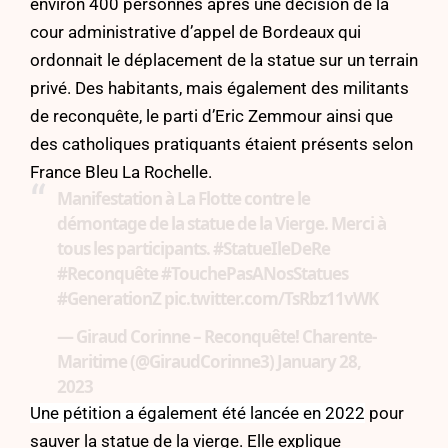
environ 400 personnes après une décision de la
cour administrative d’appel de Bordeaux qui
ordonnait le déplacement de la statue sur un terrain
privé. Des habitants, mais également des militants
de reconquête, le parti d’Eric Zemmour ainsi que
des catholiques pratiquants étaient présents selon
France Bleu La Rochelle.
Manifestation à La Flotte contre le
démontage de la statue de la Vierge. Merci à
tous les participants.
#StatueIleDeRe
#Reconquête
#TouchePasANosStatues
#GenerationZ
pic.twitter.com/TsRbz11vWK
— Giraud Corinne – Reconquête! Charente-
Maritime (@GiraudCorinne3)
January 28,
2023
Une pétition a également été lancée en 2022
pour
sauver la statue de la vierge. Elle explique