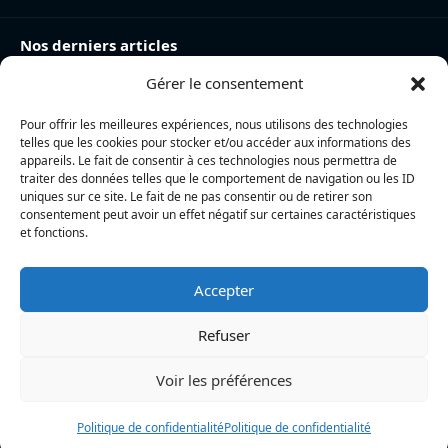
Nos derniers articles
Gérer le consentement
Charente-Maritime : la directrice de la police nationale,
Myriam Akkari, sur le départ vers le Haut-Rhin
Pour offrir les meilleures expériences, nous utilisons des technologies
Incendie à la gare de La Rochelle : près de 20 m² de
telles que les cookies pour stocker et/ou accéder aux informations des
toiture brûlés, l’origine accidentelle privilégiée
appareils. Le fait de consentir à ces technologies nous permettra de
traiter des données telles que le comportement de navigation ou les ID
Nina Métayer : « Voir mes boulangeries à La Rochelle
uniques sur ce site. Le fait de ne pas consentir ou de retirer son
consentement peut avoir un effet négatif sur certaines caractéristiques
et mon salon de thé à l’île de Ré, c’est un rêve qui se
et fonctions.
réalise »
Accepter
L’actualité locale en continu à La Rochelle et en Charente-
Maritime : informations, faits divers, politique, culture et vie
Refuser
quotidienne
Voir les préférences
Politique de confidentialité
Politique de confidentialité