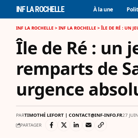
INF LA ROCHELLE
À la une
Poli
INF LA ROCHELLE
>
INF LA ROCHELLE
>
ÎLE DE RÉ : UN
Île de Ré : un
remparts de Sa
urgence absol
PAR
TIMOTHÉ LEFORT | CONTACT@INF-INFO.FR
27 JUI
PARTAGER