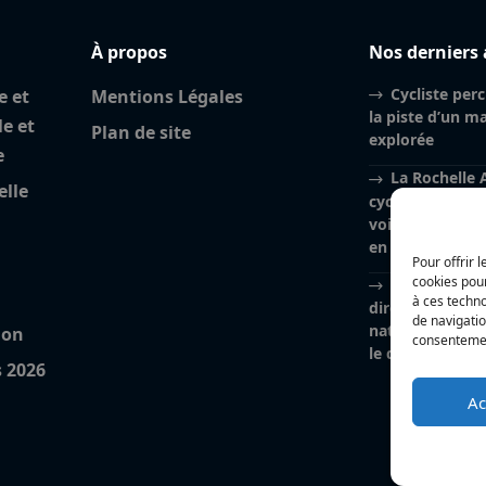
À propos
Nos derniers 
Cycliste perc
e et
Mentions Légales
la piste d’un m
le et
Plan de site
explorée
e
La Rochelle A
elle
cyclistes percu
voiture à Péri
en urgence abs
Pour offrir 
cookies pour
Charente-Mar
à ces techn
directrice de la
de navigatio
nationale, Myri
ion
consentement
le départ vers 
s 2026
Ac