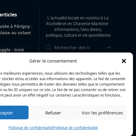
articles
L’actualité locale en continu à La
Rochelle et en Charente-Maritime :
utée à Périgny :
informations, faits divers,
alaise au volant
politique, culture et vie quotidienne
gglo : trois
tées par une
Gérer le consentement
gny, une femme
olue
les meilleures expériences, nous utilisons des technologies telles que les
 stocker et/ou accéder aux informations des appareils. Le fait de consentir
itime : la
ologies nous permettra de traiter des données telles que le comportement
 police
n ou les ID uniques sur ce site. Le fait de ne pas consentir ou de retirer son
am Akkari, sur
 peut avoir un effet négatif sur certaines caractéristiques et fonctions.
le Haut-Rhin
cepter
Refuser
Voir les préférences
Politique de confidentialité
Politique de confidentialité