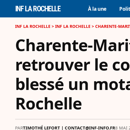
INF LA ROCHELLE
À la une
Poli
INF LA ROCHELLE
>
INF LA ROCHELLE
>
CHARENTE-MARITIM
Charente-Mari
retrouver le c
blessé un mota
Rochelle
PAR
TIMOTHÉ LEFORT | CONTACT@INF-INFO.FR
8 MAI 