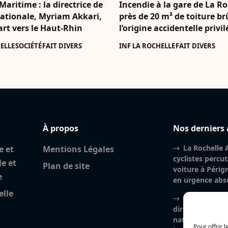
aritime : la directrice de
Incendie à la gare de La Ro
nationale, Myriam Akkari,
près de 20 m² de toiture br
art vers le Haut-Rhin
l’origine accidentelle privi
ELLE
SOCIÉTÉ
FAIT DIVERS
INF LA ROCHELLE
FAIT DIVERS
À propos
Nos derniers 
La Rochelle A
e et
Mentions Légales
cyclistes percu
le et
Plan de site
voiture à Péri
e
en urgence abs
elle
Charente-Mar
directrice de la
nationale, Myri
Pour offrir 