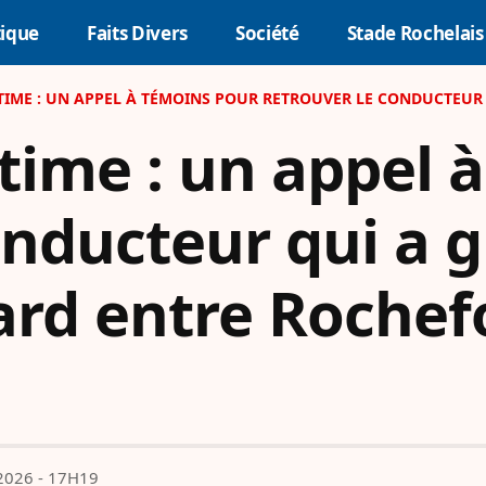
tique
Faits Divers
Société
Stade Rochelais
E : UN APPEL À TÉMOINS POUR RETROUVER LE CONDUCTEUR QUI A GRIÈV
time : un appel 
onducteur qui a 
rd entre Rochefo
2026 - 17H19