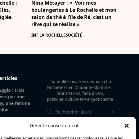
chelle :
Nina Métayer : « Voir mes
ûlés,
boulangeries à La Rochelle et mon
légiée
salon de thé à l’île de Ré, c’est un
rêve qui se réalise »
INF LA ROCHELLE
SOCIÉTÉ
articles
L’actualité locale en continu à La
Rochelle et en Charente-Maritime :
gglo : trois
informations, faits divers,
tées par une
politique, culture et vie quotidienne
gny, une femme
olue
itime : la
Gérer le consentement
 police
am Akkari, sur
les meilleures expériences, nous utilisons des technologies telles que les