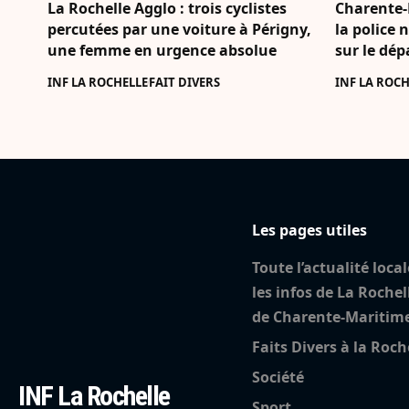
La Rochelle Agglo : trois cyclistes
Charente-M
percutées par une voiture à Périgny,
la police 
une femme en urgence absolue
sur le dép
INF LA ROCHELLE
FAIT DIVERS
INF LA ROCH
Les pages utiles
Toute l’actualité local
les infos de La Rochel
de Charente-Maritim
Faits Divers à la Roch
Société
INF La Rochelle
Sport