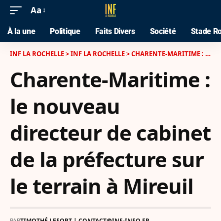
Aa
À la une
Politique
Faits Divers
Société
Stade Ro
INF LA ROCHELLE
>
INF LA ROCHELLE
>
CHARENTE-MARITIME : LE NOUVEAU DIRECTEUR DE CABINET DE LA PRÉFECTURE SUR LE TERRAIN À MIREUIL
Charente-Maritime :
le nouveau
directeur de cabinet
de la préfecture sur
le terrain à Mireuil
PAR
TIMOTHÉ LEFORT | CONTACT@INF-INFO.FR