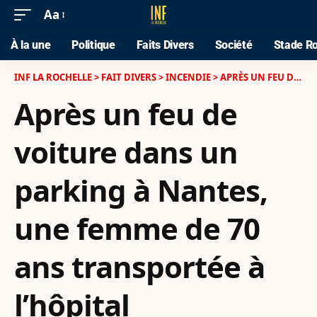
Aa
À la une
Politique
Faits Divers
Société
Stade Ro
INF LA ROCHELLE
>
FAIT DIVERS
>
INCENDIE
>
APRÈS UN FEU DE VOITURE DANS UN PARKING À NANTES, UNE FEMME DE 70 ANS TRANSPORTÉE À L’HÔPITAL
Après un feu de
voiture dans un
parking à Nantes,
une femme de 70
ans transportée à
l’hôpital