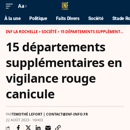
Aa
À la une
Politique
Faits Divers
Société
Stade Ro
INF LA ROCHELLE
>
SOCIÉTÉ
>
15 DÉPARTEMENTS SUPPLÉMENTAIRES EN VIGILANCE ROUGE CANICULE
15 départements
supplémentaires en
vigilance rouge
canicule
PAR
TIMOTHÉ LEFORT | CONTACT@INF-INFO.FR
22 AOÛT 2023 - 16H03