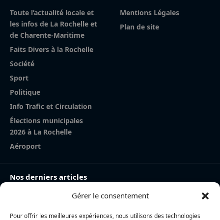
Toute l’actualité locale et
Mentions Légales
les infos de La Rochelle et
Plan de site
de Charente-Maritime
Faits Divers à la Rochelle
Société
Sport
Politique
Info Trafic et Circulation
Élections municipales
2026 à La Rochelle
Aéroport
Nos derniers articles
Gérer le consentement
Charente-Maritime : la directrice de la police nationale,
Myriam Akkari, sur le départ vers le Haut-Rhin
Pour offrir les meilleures expériences, nous utilisons des technologies