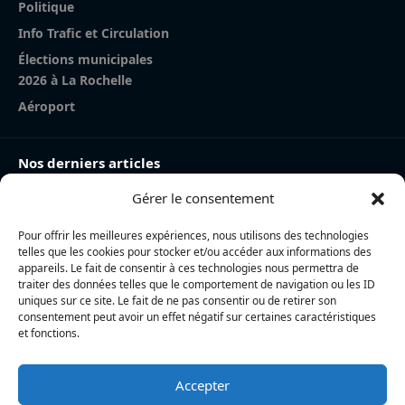
Politique
Info Trafic et Circulation
Élections municipales
2026 à La Rochelle
Aéroport
Nos derniers articles
Gérer le consentement
Charente-Maritime : la directrice de la police nationale,
Myriam Akkari, sur le départ vers le Haut-Rhin
Pour offrir les meilleures expériences, nous utilisons des technologies
Incendie à la gare de La Rochelle : près de 20 m² de
telles que les cookies pour stocker et/ou accéder aux informations des
toiture brûlés, l’origine accidentelle privilégiée
appareils. Le fait de consentir à ces technologies nous permettra de
traiter des données telles que le comportement de navigation ou les ID
Nina Métayer : « Voir mes boulangeries à La Rochelle
uniques sur ce site. Le fait de ne pas consentir ou de retirer son
consentement peut avoir un effet négatif sur certaines caractéristiques
et mon salon de thé à l’île de Ré, c’est un rêve qui se
et fonctions.
réalise »
Accepter
L’actualité locale en continu à La Rochelle et en Charente-