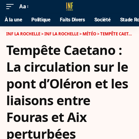
Aa
À la une
Politique
Faits Divers
Société
Stade Ro
INF LA ROCHELLE
>
INF LA ROCHELLE
>
MÉTÉO
>
TEMPÊTE CAETANO : LA CIRCULATION SUR LE PONT D’OLÉRON ET LES LIAISONS ENTRE FOURAS ET AIX PERTURBÉES
Tempête Caetano :
La circulation sur le
pont d’Oléron et les
liaisons entre
Fouras et Aix
perturbées