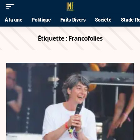
À la une
Politique
Faits Divers
Société
Stade Ro
Étiquette :
Francofolies