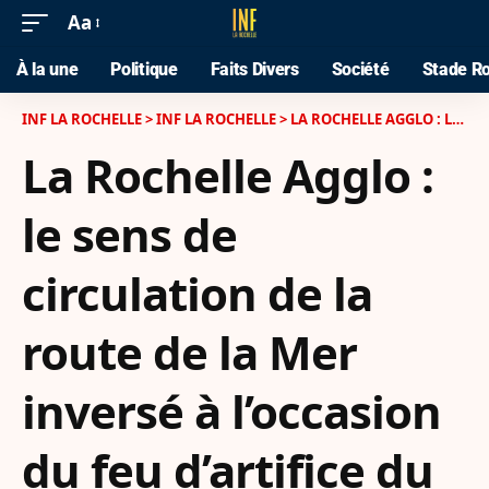
Aa
À la une
Politique
Faits Divers
Société
Stade Ro
INF LA ROCHELLE
>
INF LA ROCHELLE
>
LA ROCHELLE AGGLO : LE SENS DE CIRCULATION DE LA ROUTE DE LA MER INVERSÉ À L’OCCASION DU FEU D’ARTIFICE DU 14 JUILLET
La Rochelle Agglo :
le sens de
circulation de la
route de la Mer
inversé à l’occasion
du feu d’artifice du