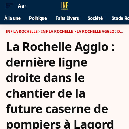
Aa
À la une
Politique
Faits Divers
Société
Stade Ro
INF LA ROCHELLE
>
INF LA ROCHELLE
>
LA ROCHELLE AGGLO : DERNIÈRE LIGNE DROITE DANS LE CHANTIER DE LA FUTURE CASERNE DE POMPIERS À LAGORD
La Rochelle Agglo :
dernière ligne
droite dans le
chantier de la
future caserne de
pompiers à Lagord