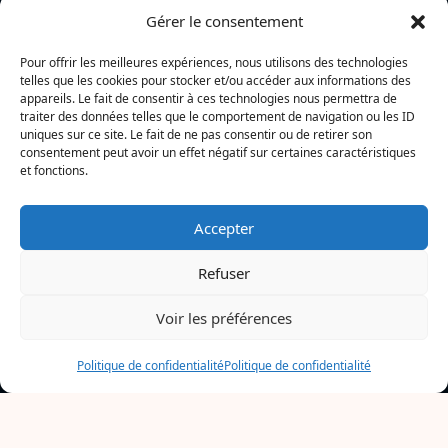
Gérer le consentement
Nos derniers articles
Pour offrir les meilleures expériences, nous utilisons des technologies
Incendie à la gare de La Rochelle : près de 20 m² de
telles que les cookies pour stocker et/ou accéder aux informations des
toiture brûlés, l’origine accidentelle privilégiée
appareils. Le fait de consentir à ces technologies nous permettra de
traiter des données telles que le comportement de navigation ou les ID
Nina Métayer : « Voir mes boulangeries à La Rochelle
uniques sur ce site. Le fait de ne pas consentir ou de retirer son
et mon salon de thé à l’île de Ré, c’est un rêve qui se
consentement peut avoir un effet négatif sur certaines caractéristiques
réalise »
et fonctions.
« Cette catastrophe peut arriver n’importe où » : La
Rochelle et son agglomération viennent en aide à la
Accepter
Gironde
Refuser
Voir les préférences
L’actualité locale en continu à La Rochelle et en Charente-
Maritime : informations, faits divers, politique, culture et vie
quotidienne
Politique de confidentialité
Politique de confidentialité