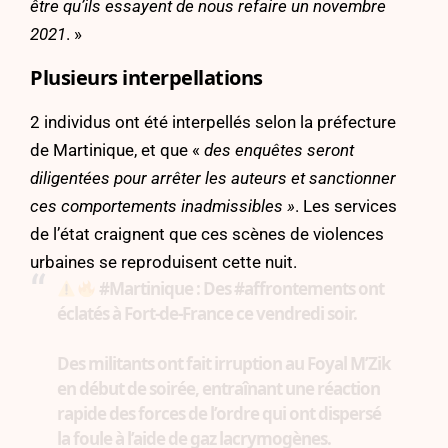
être qu’ils essayent de nous refaire un novembre
2021
. »
Plusieurs interpellations
2 individus ont été interpellés selon la préfecture
de Martinique, et que «
des enquêtes seront
diligentées pour arrêter les auteurs et sanctionner
ces comportements inadmissibles »
. Les services
de l’état craignent que ces scènes de violences
urbaines se reproduisent cette nuit.
#Martinique
: Des
#affrontements
ont
éclatés à Fort-de-France ce vendredi soir.
Des militants ont fait irruption au Foyal M’Zik
en début de soirée, entraînant une réaction
rapide des forces de l’ordre qui ont dispersé
la foule à l’aide de gaz lacrymogènes.