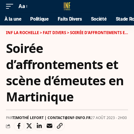
Aa
À la une
Politique
Faits Divers
Société
Stade Ro
INF LA ROCHELLE
>
FAIT DIVERS
>
SOIRÉE D’AFFRONTEMENTS ET SCÈNE D’ÉMEUTES EN MARTINIQUE
Soirée
d’affrontements et
scène d’émeutes en
Martinique
PAR
TIMOTHÉ LEFORT | CONTACT@INF-INFO.FR
27 AOÛT 2023 - 2H00