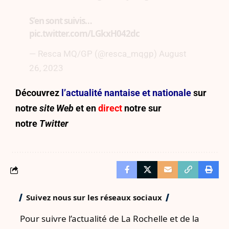
S’en sont suivis…
pic.twitter.com/LGkxH042dc
— Resca MQ/GP (@resca_mqgp)
August
26, 2023
Découvrez
l’actualité nantaise et nationale
sur
notre
site
Web
et en
direct
notre sur
notre
Twitter
Suivez nous sur les réseaux sociaux
Pour suivre l’actualité de La Rochelle et de la