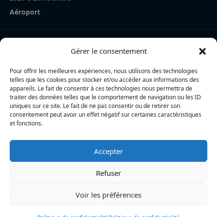
Aéroport
Nos derniers articles
Gérer le consentement
La Rochelle Agglo : trois cyclistes percutées par une
voiture à Périgny, une femme en urgence absolue
Pour offrir les meilleures expériences, nous utilisons des technologies
telles que les cookies pour stocker et/ou accéder aux informations des
Charente-Maritime : la directrice de la police nationale,
appareils. Le fait de consentir à ces technologies nous permettra de
traiter des données telles que le comportement de navigation ou les ID
Myriam Akkari, sur le départ vers le Haut-Rhin
uniques sur ce site. Le fait de ne pas consentir ou de retirer son
consentement peut avoir un effet négatif sur certaines caractéristiques
Incendie à la gare de La Rochelle : près de 20 m² de
et fonctions.
toiture brûlés, l’origine accidentelle privilégiée
Accepter
L’actualité locale en continu à La Rochelle et en Charente-
Maritime : informations, faits divers, politique, culture et vie
Refuser
quotidienne
Voir les préférences